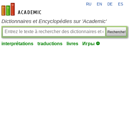
RU
EN
DE
ES
fr-academic.com
Dictionnaires et Encyclopédies sur 'Academic'
Recherche!
interprétations
traductions
livres
Игры ⚽